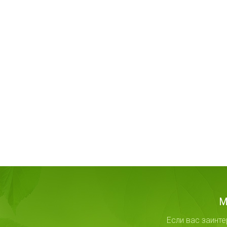
М
Если вас заинт